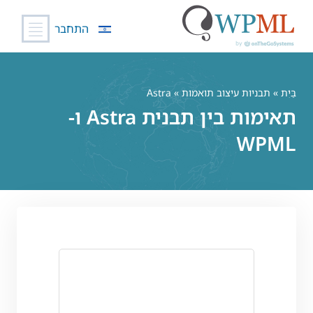
התחבר
לג
תוכן
בַּיִת
»
תבניות עיצוב תואמות
» Astra
תאימות בין תבנית Astra ו-
WPML