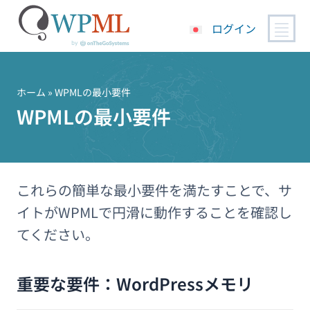
ログイン
コ
ン
テ
ホーム
» WPMLの最小要件
ン
WPMLの最小要件
ツ
へ
ス
キ
これらの簡単な最小要件を満たすことで、サ
ッ
プ
イトがWPMLで円滑に動作することを確認し
てください。
重要な要件：WordPressメモリ