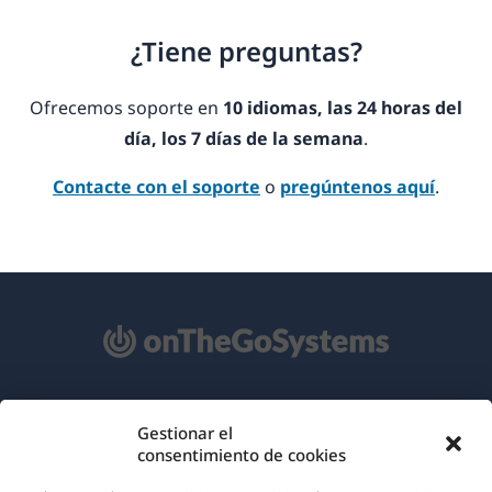
¿Tiene preguntas?
Ofrecemos soporte en
10 idiomas, las 24 horas del
día, los 7 días de la semana
.
Contacte con el soporte
o
pregúntenos aquí
.
Acerca de WPML
Gestionar el
consentimiento de cookies
RGPD y Política de Privacidad