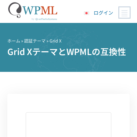
ログイン
コ
ン
テ
ホーム
»
認証テーマ
» Grid X
ン
Grid XテーマとWPMLの互換性
ツ
へ
ス
キ
ッ
プ