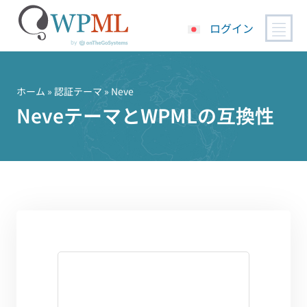
ログイン
コ
ン
テ
ホーム
»
認証テーマ
» Neve
ン
NeveテーマとWPMLの互換性
ツ
へ
ス
キ
ッ
プ