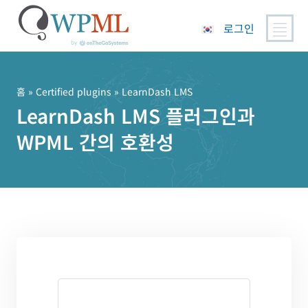
로그인
콘
텐
츠
홈
»
Certified plugins
» LearnDash LMS
로
LearnDash LMS 플러그인과
건
WPML 간의 호환성
너
뛰
기