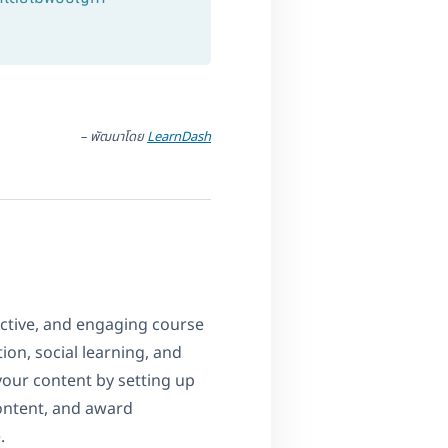
– พัฒนาโดย
LearnDash
active, and engaging course
ion, social learning, and
our content by setting up
ontent, and award
.