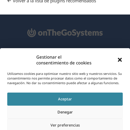
Volver a la lista de plugins recomendados
Acerca de WPML
Gestionar el
consentimiento de cookies
RGPD y Política de Privacidad
(se
Únete a nuestro equipo
Utilizamos cookies para optimizar nuestro sitio web y nuestros servicios. Su
consentimiento nos permite procesar datos como el comportamiento de
abre
navegación. No dar su consentimiento puede afectar a algunas funciones.
(se
(se
(se
en
abre
abre
abre
una
Aceptar
en
en
en
Español
nueva
una
una
una
Denegar
ventana)
nueva
nueva
nueva
(se
© 2026
OnTheGoSystems Limited
ventana)
ventana)
ventana)
Ver preferencias
abre