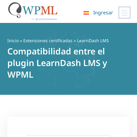
Ingresar
Saltar
al
contenido
Inicio
»
Extensiones certificadas
» LearnDash LMS
Compatibilidad entre el
plugin LearnDash LMS y
WPML