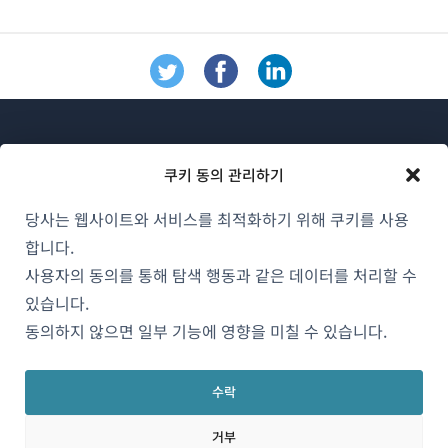
쿠키 동의 관리하기
당사는 웹사이트와 서비스를 최적화하기 위해 쿠키를 사용
WPML 소개
합니다.
GDPR 및 개인정보 처리방침
사용자의 동의를 통해 탐색 행동과 같은 데이터를 처리할 수
(새
있습니다.
팀에 합류하기
창
동의하지 않으면 일부 기능에 영향을 미칠 수 있습니다.
(새
(새
(새
에
창
창
창
서
에
에
에
수락
한국어
열
서
서
서
거부
림)
열
열
열