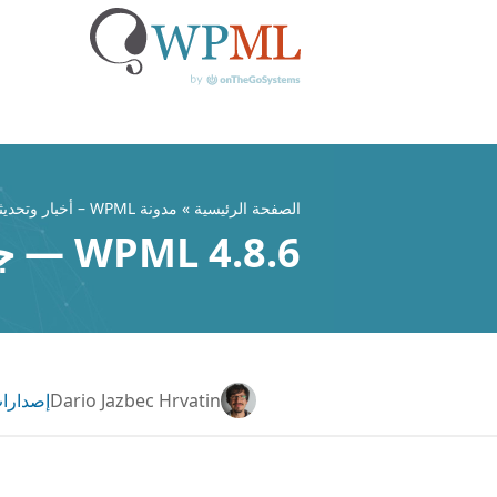
خطي
لى
لمحتوى
الصفحة الرئيسية
»
مدونة WPML – أخبار وتحديثات ملحق WordPress متعدد اللغات
WPML 4.8.6 — جاهز للتغيير الجذري في WordPress 6.9
Dario Jazbec Hrvatin
إصدارات L