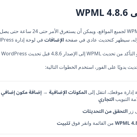
WPML
لقد أصدرنا WPML 4.8.6 لجميع المواقع، ويمكن أن يستغر
الإضافات
له، سيظهر كتحديث عادي في صفحة
في لوحة إدارة WordPress الخاصة بك.
لإصدار 4.8.6 قبل تحديث WordPress إلى 6.9.
حديث يدويًا على الفور، استخدم الخطوات التالية:
المكونات الإضافية
إضافة مكون إضافي 
إدارة موقعك، انتقل إلى
→
التجاري
مة التبويب
التحقق من التحديثات
ى زر
WPML 4.
تثبيت
من القائمة وانقر فوق