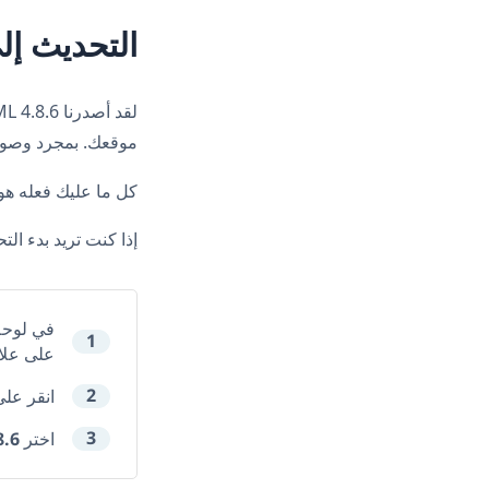
التحديث إلى  4.8.6
موقعك. بمجرد وصو
كل ما عليك فعله هو التأكد من تحديث WPML إلى ا
إذا كنت تريد بدء الت
في لوحة 
1
على علا
2
انقر عل
3
8.6
اختر