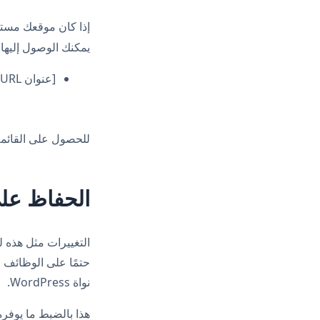
إذا كان موقعك مست
يمكنك الوصول إليها 
[عنوان URL لموقعك]/wp-admin/plugin-install.php?tab=commercial
للحصول على القائمة 
الحفاظ على تحدي
حتمًا على الوظائف م
نواة WordPress.
هذا بالضبط ما يوفره اشتراك WPML 