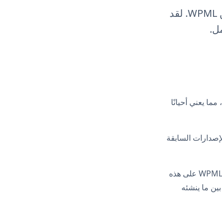
يتضمن WordPress 6.9 تغييرًا يكسر التوافق مع الإصدارات السابقة من WPML. لقد
 مما يعني أحيانًا
توافق مع الإصدارات السابقة
في هذه الحالة، يغير WordPress 6.9 طريقة إنشاء مفاتيح التخزين المؤقت المعينة. يعتمد WPML على هذه
ين ما ينشئه