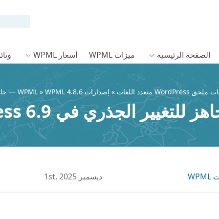
الصفحة الرئيسية
ميزات WPML
أسعار WPML
وثائق L
»
إصدارات WPML
» WPML 4.8.6 — جاهز للتغيير الجذري في WordPress 6.9
WPM
ديسمبر 1st, 2025