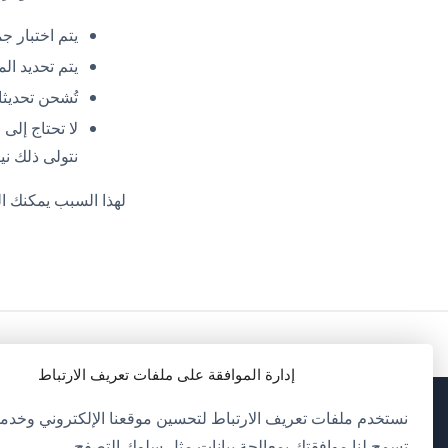
يتم اختبار جميع إصدارات ess
يتم تحديد المشاكل
تُشحن تحديثات WPML قبل أن يصدر WordPress إصد
نتولى ذلك ني
لهذا السبب يمكنك التحديث إلى WPML 4.8.6 اليوم، وتكون جا
إدارة الموافقة على ملفات تعريف الارتباط
نستخدم ملفات تعريف الارتباط لتحسين موقعنا الإلكتروني وخدمات
(يف
OnTheGoSystems Limited
© 2026
تسمح لنا موافقتك بمعالجة بيانات مثل سلوك التصفح.