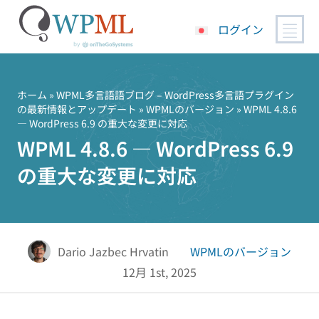
ログイン
コ
ン
テ
ホーム
»
WPML多言語語ブログ – WordPress多言語プラグイン
の最新情報とアップデート
»
WPMLのバージョン
» WPML 4.8.6
ン
— WordPress 6.9 の重大な変更に対応
ツ
WPML 4.8.6 — WordPress 6.9
へ
ス
の重大な変更に対応
キ
ッ
プ
Dario Jazbec Hrvatin
WPMLのバージョン
12月 1st, 2025