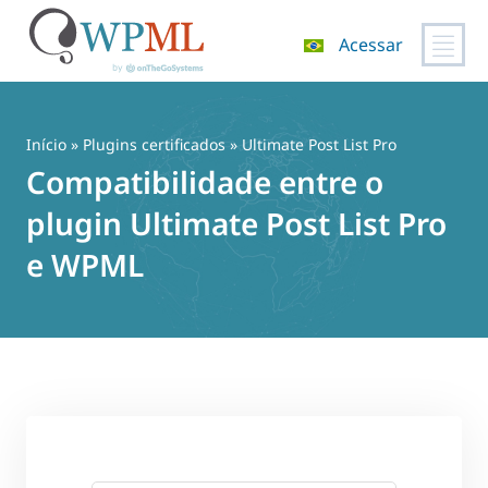
Acessar
Pular
para
o
Início
»
Plugins certificados
» Ultimate Post List Pro
conteúdo
Compatibilidade entre o
plugin Ultimate Post List Pro
e WPML