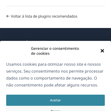
Voltar à lista de plugins recomendados
Gerenciar o consentimento
de cookies
Sobre o WPML
Usamos cookies para otimizar nosso site e nossos
GDPR & Política de Privacidade
serviços. Seu consentimento nos permite processar
dados como o comportamento de navegação. O
(abre
Junte-se à nossa equipe
não consentimento pode afetar alguns recursos.
em
(abre
(abre
(abre
uma
em
em
em
nova
Aceitar
uma
uma
uma
Português
janela)
nova
nova
nova