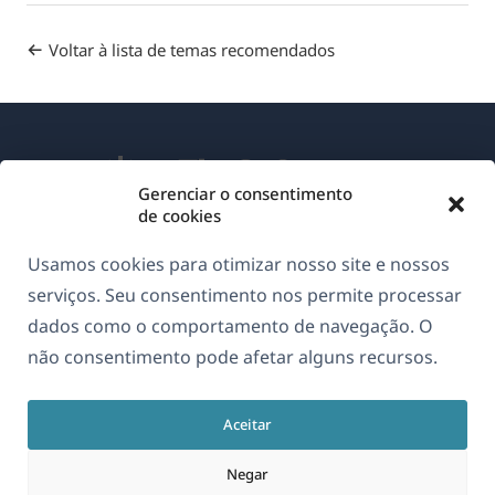
Voltar à lista de temas recomendados
Gerenciar o consentimento
de cookies
Sobre o WPML
Usamos cookies para otimizar nosso site e nossos
GDPR & Política de Privacidade
serviços. Seu consentimento nos permite processar
dados como o comportamento de navegação. O
(abre
Junte-se à nossa equipe
não consentimento pode afetar alguns recursos.
em
(abre
(abre
(abre
uma
em
em
em
nova
Aceitar
uma
uma
uma
Português
janela)
nova
nova
nova
Negar
janela)
janela)
janela)