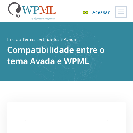
Acessar
Pular
para
o
Início
»
Temas certificados
» Avada
conteúdo
Compatibilidade entre o
tema Avada e WPML