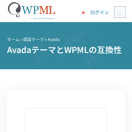
ログイン
コ
ン
テ
ホーム
»
認証テーマ
» Avada
ン
AvadaテーマとWPMLの互換性
ツ
へ
ス
キ
ッ
プ