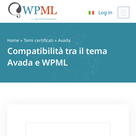
Log in
Vai
al
contenuto
Home
»
Temi certificati
» Avada
Compatibilità tra il tema
Avada e WPML