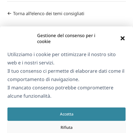
Torna all’elenco dei temi consigliati
Gestione del consenso per i
cookie
Utilizziamo i cookie per ottimizzare il nostro sito
web e i nostri servizi.
Informazioni su WPML
Il tuo consenso ci permette di elaborare dati come il
GDPR e Informativa sulla Privacy
comportamento di navigazione.
Il mancato consenso potrebbe compromettere
(si
Unisciti al nostro team
alcune funzionalità.
apre
(si
(si
(si
in
apre
apre
apre
una
Accetta
in
in
in
Italiano
nuova
una
una
una
Rifiuta
finestra)
nuova
nuova
nuova