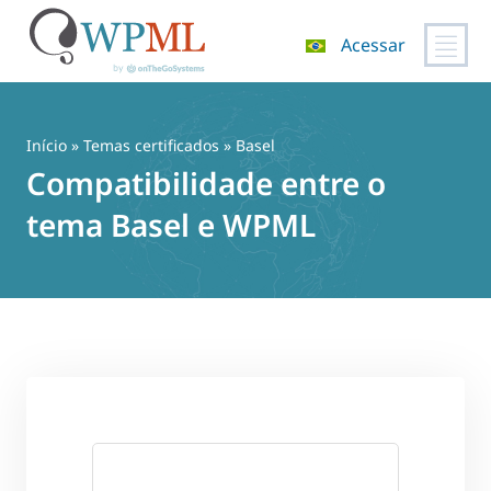
Acessar
Pular
para
o
Início
»
Temas certificados
» Basel
conteúdo
Compatibilidade entre o
tema Basel e WPML