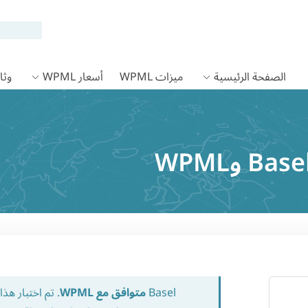
الصفحة الرئيسية
ميزات WPML
أسعار WPML
وثائق
Basel
متوافق مع WPML
. تم اختبار ه