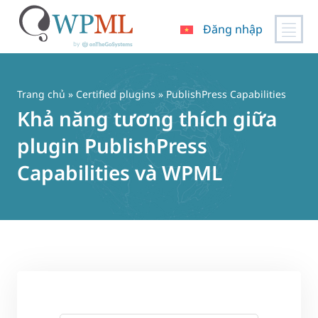
Đăng nhập
Chuyển
đến
nội
Trang chủ
»
Certified plugins
» PublishPress Capabilities
dung
Khả năng tương thích giữa
plugin PublishPress
Capabilities và WPML