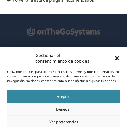
Volver a la lista de plugins recomendados
Acerca de WPML
Gestionar el
consentimiento de cookies
RGPD y Política de Privacidad
(se
Únete a nuestro equipo
Utilizamos cookies para optimizar nuestro sitio web y nuestros servicios. Su
consentimiento nos permite procesar datos como el comportamiento de
abre
navegación. No dar su consentimiento puede afectar a algunas funciones.
(se
(se
(se
en
abre
abre
abre
una
Aceptar
en
en
en
Español
nueva
una
una
una
Denegar
ventana)
nueva
nueva
nueva
(se
© 2026
OnTheGoSystems Limited
ventana)
ventana)
ventana)
Ver preferencias
abre