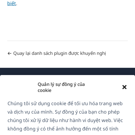
biết
.
Quay lại danh sách plugin được khuyến nghị
Quản lý sự đồng ý của
cookie
Chúng tôi sử dụng cookie để tối ưu hóa trang web
Về WPML
và dịch vụ của mình. Sự đồng ý của bạn cho phép
GDPR & Chính sách Bảo mật
chúng tôi xử lý dữ liệu như hành vi duyệt web. Việc
không đồng ý có thể ảnh hưởng đến một số tính
(mở
Tham gia đội ngũ của chúng tôi