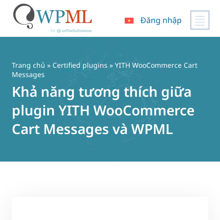
Đăng nhập
Chuyển
đến
nội
Trang chủ
»
Certified plugins
» YITH WooCommerce Cart
dung
Messages
Khả năng tương thích giữa
plugin YITH WooCommerce
Cart Messages và WPML