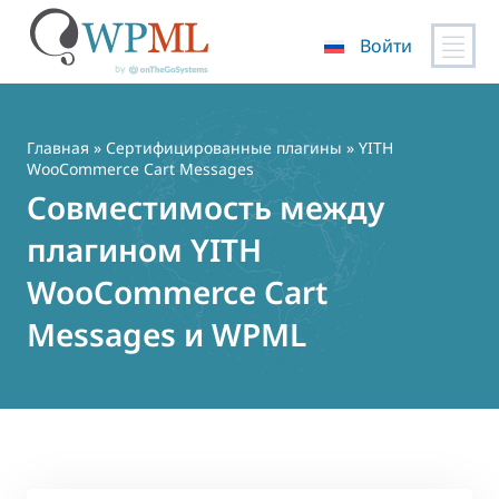
Войти
Перейти
к
содержимому
Главная
»
Сертифицированные плагины
» YITH
WooCommerce Cart Messages
Совместимость между
плагином YITH
WooCommerce Cart
Messages и WPML