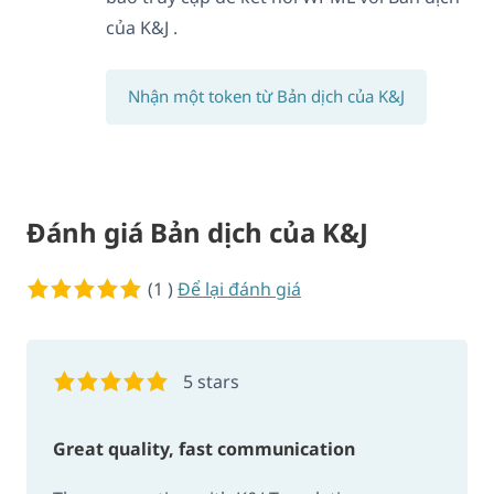
của K&J .
Nhận một token từ Bản dịch của K&J
Đánh giá Bản dịch của K&J
5 of 5 stars
(1 )
Để lại đánh giá
5 stars
Great quality, fast communication