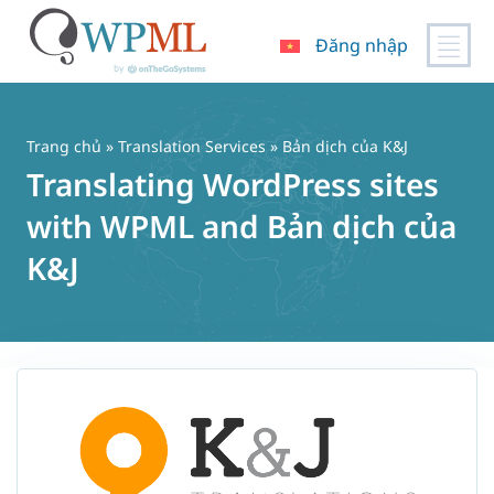
Đăng nhập
Chuyển
đến
nội
Trang chủ
»
Translation Services
» Bản dịch của K&J
dung
Translating WordPress sites
with WPML and Bản dịch của
K&J