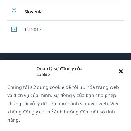
Slovenia
Từ 2017
Quản lý sự đồng ý của
cookie
Chúng tôi sử dụng cookie để tối ưu hóa trang web
Về WPML
và dịch vụ của mình. Sự đồng ý của bạn cho phép
GDPR & Chính sách Bảo mật
chúng tôi xử lý dữ liệu như hành vi duyệt web. Việc
không đồng ý có thể ảnh hưởng đến một số tính
(mở
Tham gia đội ngũ của chúng tôi
năng.
trong
(mở
(mở
(mở
cửa