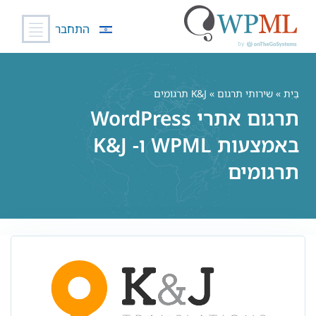
התחבר
לג
תוכן
בַּיִת
»
שירותי תרגום
» K&J תרגומים
תרגום אתרי WordPress
באמצעות WPML ו- K&J
תרגומים