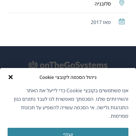
סלובניה
מאז 2017
ניהול הסכמה לקובצי Cookie
אודות WPML
אנו משתמשים בקובצי Cookie כדי לייעל את האתר
GDPR ומדיניות פרטיות
והשירותים שלנו. הסכמתך מאפשרת לנו לעבד נתונים כגון
התנהגות גלישה. אי הסכמה עשויה להשפיע על תכונות
(נפתח
הצטרף לצוות שלנו
מסוימות.
בחלון
(נפתח
(נפתח
(נפתח
חדש)
בחלון
בחלון
בחלון
קבל\י
חדש)
חדש)
חדש)