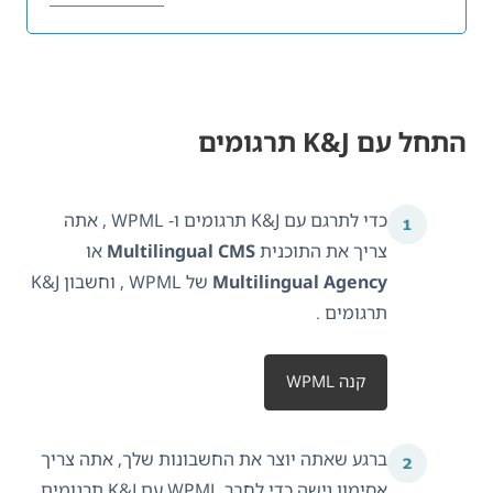
התחל עם K&J תרגומים
כדי לתרגם עם K&J תרגומים ו- WPML , אתה
צריך את התוכנית
Multilingual CMS
או
Multilingual Agency
של WPML , וחשבון K&J
תרגומים .
קנה WPML
ברגע שאתה יוצר את החשבונות שלך, אתה צריך
אסימון גישה כדי לחבר WPML עם K&J תרגומים .