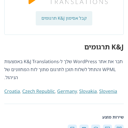
קבל אסימון K&J תרגומים
K&J תרגומים
חבר את אתר WordPress שלך ל-K&J Translations באמצעות
WPML והתחל לשלוח תוכן לתרגום מתוך לוח המחוונים של
הניהול.
Croatia
,
Czech Republic
,
Germany
,
Slovakia
,
Slovenia
שירות מוצע