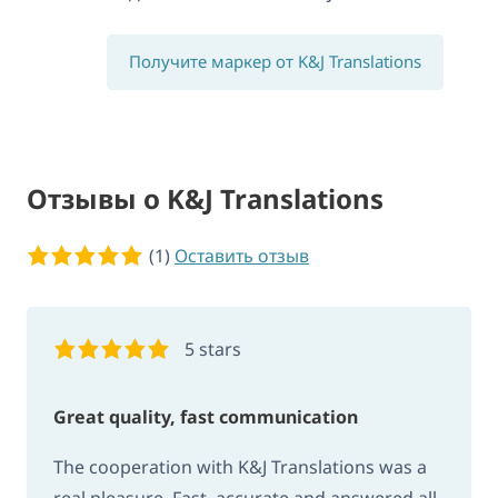
Получите маркер от K&J Translations
Отзывы о K&J Translations
5 of 5 stars
(1)
Оставить отзыв
5 stars
Great quality, fast communication
The cooperation with K&J Translations was a
real pleasure. Fast, accurate and answered all