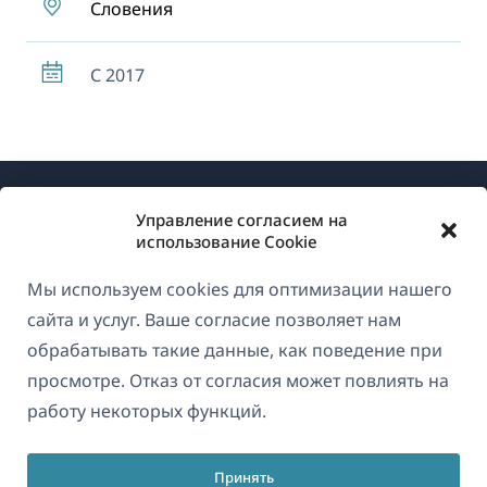
Словения
С 2017
Управление согласием на
использование Cookie
Мы используем cookies для оптимизации нашего
О WPML
сайта и услуг. Ваше согласие позволяет нам
GDPR и политика конфиденциальности
обрабатывать такие данные, как поведение при
просмотре. Отказ от согласия может повлиять на
(открывае
Присоединяйтесь к нашей команде
работу некоторых функций.
в
(открывается
(открывается
(открывается
новом
в
в
в
окне)
Принять
новом
новом
новом