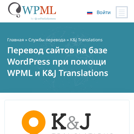
Войти
Перейти
к
содержимому
Главная
»
Службы перевода
» K&J Translations
Перевод сайтов на базе
WordPress при помощи
WPML и K&J Translations