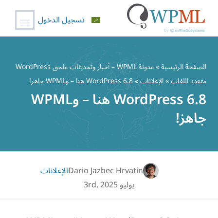
تسجيل الدخول
خطي
لى
الصفحة الرئيسية
»
مدونة WPML – أخبار وتحديثات ملحق WordPress
لمحتوى
متعدد اللغات
»
الإعلانات
» WordPress 6.8 هنا – وWPML جاهز!
WordPress 6.8 هنا – وWPML
جاهز!
Dario Jazbec Hrvatin
الإعلانات
يوليو 3rd, 2025