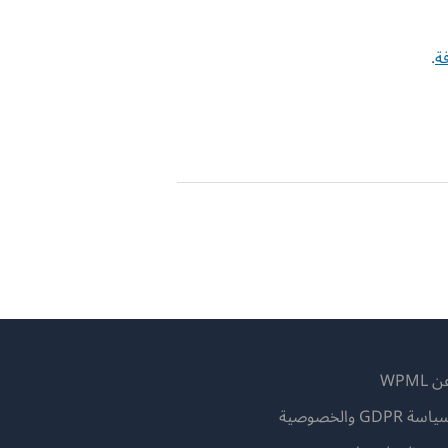
ة
.
 WPML
اسة GDPR والخصوصية