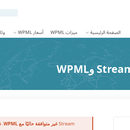
الصفحة الرئيسية
ميزات WPML
أسعار WPML
وثائق
Stream
. 
غير متوافقة حاليًا مع WPML