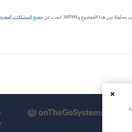
 بين هذا الموضوع وWPML. ابحث عن
جميع المشكلات المعروف
ا.
تح
عن
سي
ة