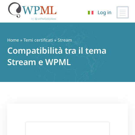
Log in
Vai
al
contenuto
Home
»
Temi certificati
» Stream
Compatibilità tra il tema
Stream e WPML