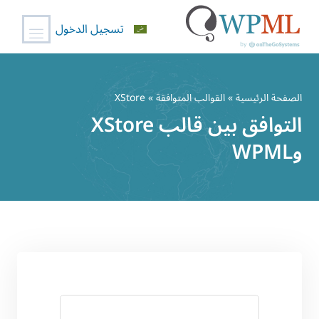
تسجيل الدخول
خطي
لى
الصفحة الرئيسية
»
القوالب المتوافقة
» XStore
لمحتوى
التوافق بين قالب XStore
وWPML