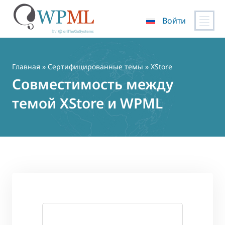
Войти
Перейти
к
содержимому
Главная
»
Сертифицированные темы
» XStore
Совместимость между
темой XStore и WPML