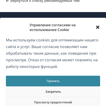
Вернуться к списку рекомендуемых тем
Управление согласием на
использование Cookie
Мы используем cookies для оптимизации нашего
О WPML
сайта и услуг. Ваше согласие позволяет нам
GDPR и политика конфиденциальности
обрабатывать такие данные, как поведение при
просмотре. Отказ от согласия может повлиять на
(открывае
Присоединяйтесь к нашей команде
работу некоторых функций.
в
(открывается
(открывается
(открывается
новом
в
в
в
окне)
Принять
новом
новом
новом
Русский
окне)
окне)
окне)
Запретить
(открываетс
© 2026
OnTheGoSystems Limited
Просмотр предпочтений
в