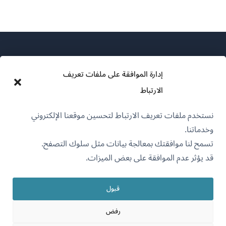
إدارة الموافقة على ملفات تعريف
الارتباط
عن WPML
نستخدم ملفات تعريف الارتباط لتحسين موقعنا الإلكتروني
سياسة GDPR والخصوصية
وخدماتنا.
(يفتح
انضم إلى فريقنا
تسمح لنا موافقتك بمعالجة بيانات مثل سلوك التصفح.
في
قد يؤثر عدم الموافقة على بعض الميزات.
(يفتح
(يفتح
(يفتح
نافذة
في
في
في
جديدة)
نافذة
نافذة
نافذة
قبول
جديدة)
العربية
جديدة)
جديدة)
رفض