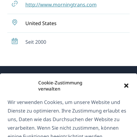
http://www.morningtrans.com
United States
Seit 2000
Cookie-Zustimmung
verwalten
Wir verwenden Cookies, um unsere Website und
Über WPML
Dienste zu optimieren. Ihre Zustimmung erlaubt es
DSGVO & Datenschutzrichtlinie
uns, Daten wie das Durchsuchen der Website zu
verarbeiten. Wenn Sie nicht zustimmen, können
(öffnet
Unserem Team beitreten
einige Funktionen beeinträchtigt werden.