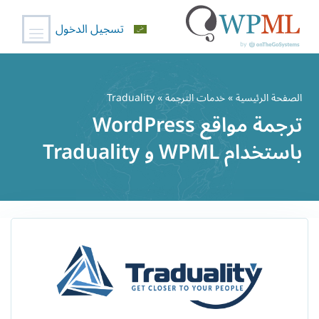
تسجيل الدخول
خطي
لى
الصفحة الرئيسية
»
خدمات الترجمة
» Traduality
لمحتوى
ترجمة مواقع WordPress
باستخدام WPML و Traduality