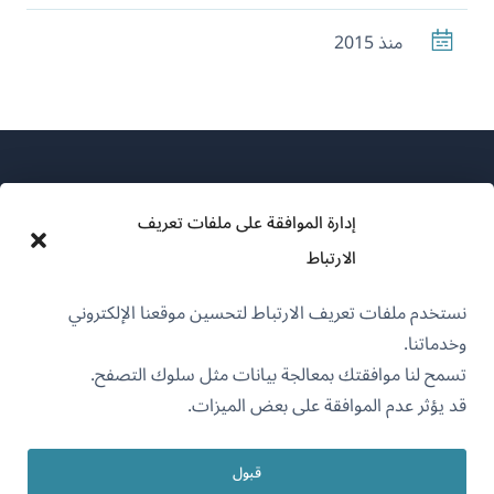
منذ 2015
إدارة الموافقة على ملفات تعريف
الارتباط
عن WPML
نستخدم ملفات تعريف الارتباط لتحسين موقعنا الإلكتروني
سياسة GDPR والخصوصية
وخدماتنا.
(يفتح
انضم إلى فريقنا
تسمح لنا موافقتك بمعالجة بيانات مثل سلوك التصفح.
في
قد يؤثر عدم الموافقة على بعض الميزات.
(يفتح
(يفتح
(يفتح
نافذة
في
في
في
جديدة)
نافذة
نافذة
نافذة
قبول
جديدة)
العربية
جديدة)
جديدة)