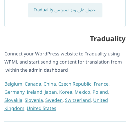
احصل على رمز مميز من Traduality
Traduality
Connect your WordPress website to Traduality using
WPML and start sending content for translation from
within the admin dashboard.
Belgium
,
Canada
,
China
,
Czech Republic
,
France
,
Germany
,
Ireland
,
Japan
,
Korea
,
Mexico
,
Poland
,
Slovakia
,
Slovenia
,
Sweden
,
Switzerland
,
United
Kingdom
,
United States