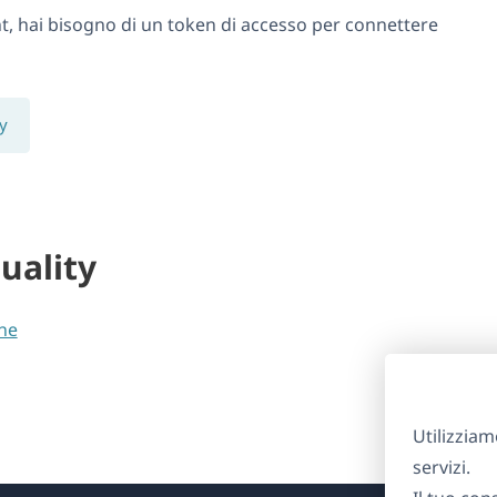
nt, hai bisogno di un token di accesso per connettere
ty
uality
ne
Utilizziam
servizi.