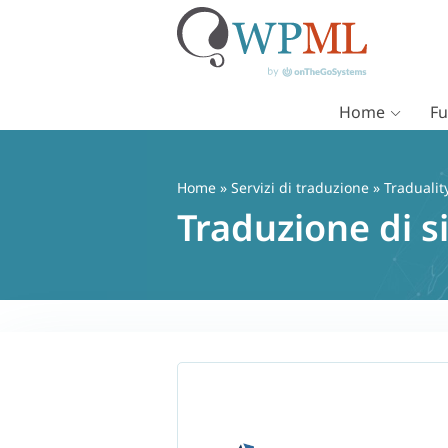
Home
Fu
Vai
al
contenuto
Home
»
Servizi di traduzione
» Tradualit
Traduzione di s