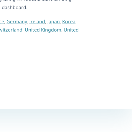
n dashboard.
ce
,
Germany
,
Ireland
,
Japan
,
Korea
,
witzerland
,
United Kingdom
,
United