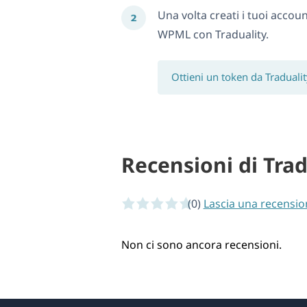
Una volta creati i tuoi accou
WPML con Traduality.
Ottieni un token da Traduali
Recensioni di Trad
(0)
0 of 5 stars
Lascia una recensio
Non ci sono ancora recensioni.