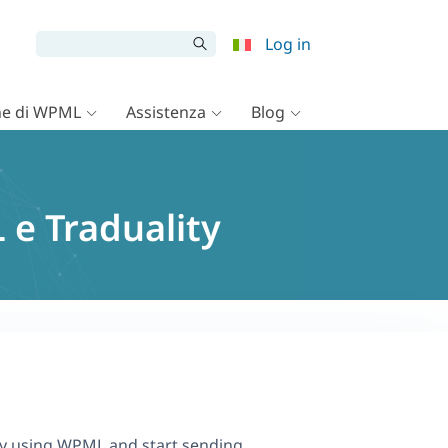
Log in
e di WPML
Assistenza
Blog
 e Traduality
ty using WPML and start sending