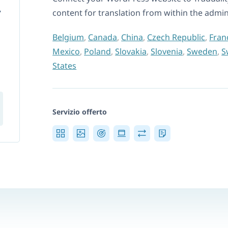
content for translation from within the admi
Belgium
,
Canada
,
China
,
Czech Republic
,
Fran
Mexico
,
Poland
,
Slovakia
,
Slovenia
,
Sweden
,
S
States
Servizio offerto