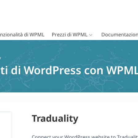
nzionalità di WPML
Prezzi di WPML
Documentazion
y
iti di WordPress con WPML
Traduality
Connect your WordPress website to Traduali