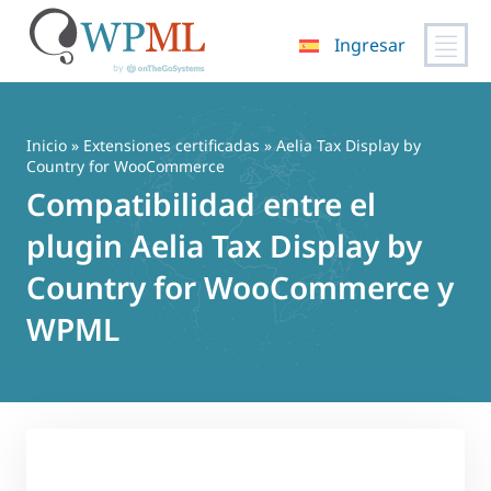
Ingresar
Saltar
al
contenido
Inicio
»
Extensiones certificadas
» Aelia Tax Display by
Country for WooCommerce
Compatibilidad entre el
plugin Aelia Tax Display by
Country for WooCommerce y
WPML