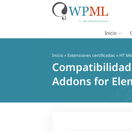
Inicio
Saltar
al
contenido
Inicio
»
Extensiones certificadas
» HT Meg
Compatibilidad
Addons for Ele