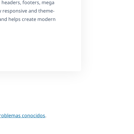
m headers, footers, mega
ly responsive and theme-
and helps create modern
problemas conocidos
.