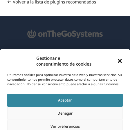
Volver a la lista de plugins recomendados
Acerca de WPML
Gestionar el
consentimiento de cookies
RGPD y Política de Privacidad
(se
Únete a nuestro equipo
Utilizamos cookies para optimizar nuestro sitio web y nuestros servicios. Su
consentimiento nos permite procesar datos como el comportamiento de
abre
navegación. No dar su consentimiento puede afectar a algunas funciones.
(se
(se
(se
en
abre
abre
abre
una
Aceptar
en
en
en
Español
nueva
una
una
una
Denegar
ventana)
nueva
nueva
nueva
(se
© 2026
OnTheGoSystems Limited
ventana)
ventana)
ventana)
Ver preferencias