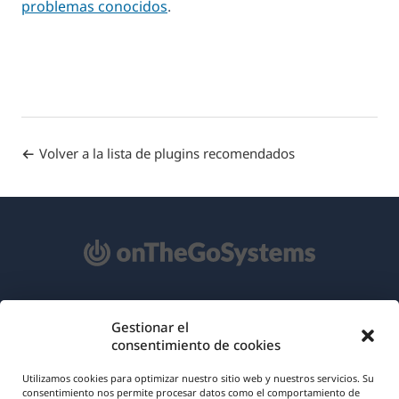
problemas conocidos
.
Volver a la lista de plugins recomendados
Acerca de WPML
Gestionar el
consentimiento de cookies
RGPD y Política de Privacidad
(se
Únete a nuestro equipo
Utilizamos cookies para optimizar nuestro sitio web y nuestros servicios. Su
consentimiento nos permite procesar datos como el comportamiento de