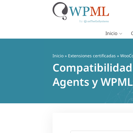
Inicio
Saltar
al
contenido
Inicio
»
Extensiones certificadas
» WooCo
Compatibilidad
Agents y WPML