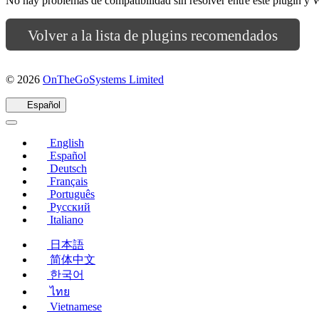
No hay problemas de compatibilidad sin resolver entre este plugin
Volver a la lista de plugins recomendados
(se
© 2026
OnTheGoSystems Limited
abre
en
Español
una
nueva
English
ventana)
Español
Deutsch
Français
Português
Русский
Italiano
日本語
简体中文
한국어
ไทย
Vietnamese