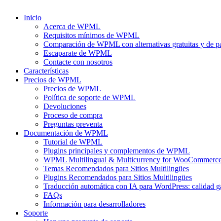
Inicio
Acerca de WPML
Requisitos mínimos de WPML
Comparación de WPML con alternativas gratuitas y de p
Escaparate de WPML
Contacte con nosotros
Características
Precios de WPML
Precios de WPML
Política de soporte de WPML
Devoluciones
Proceso de compra
Preguntas preventa
Documentación de WPML
Tutorial de WPML
Plugins principales y complementos de WPML
WPML Multilingual & Multicurrency for WooCommerc
Temas Recomendados para Sitios Multilingües
Plugins Recomendados para Sitios Multilingües
Traducción automática con IA para WordPress: calidad g
FAQs
Información para desarrolladores
Soporte