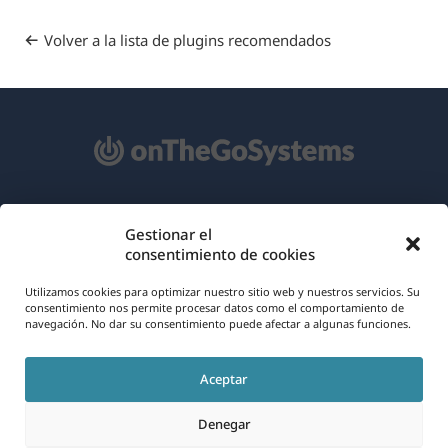
Volver a la lista de plugins recomendados
Acerca de WPML
Gestionar el
consentimiento de cookies
RGPD y Política de Privacidad
(se
Únete a nuestro equipo
Utilizamos cookies para optimizar nuestro sitio web y nuestros servicios. Su
consentimiento nos permite procesar datos como el comportamiento de
abre
navegación. No dar su consentimiento puede afectar a algunas funciones.
(se
(se
(se
en
abre
abre
abre
una
Aceptar
en
en
en
Español
nueva
una
una
una
Denegar
ventana)
nueva
nueva
nueva