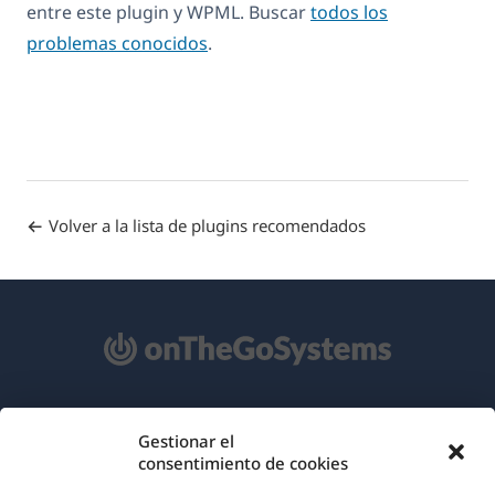
entre este plugin y WPML. Buscar
todos los
problemas conocidos
.
Volver a la lista de plugins recomendados
Acerca de WPML
Gestionar el
consentimiento de cookies
RGPD y Política de Privacidad