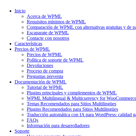
Inicio
Acerca de WPML
Requisitos mínimos de WPML
Comparación de WPML con alternativas gratuitas y de p
Escaparate de WPML
Contacte con nosotros
Características
Precios de WPML
Precios de WPML
Política de soporte de WPML
Devoluciones
Proceso de compra
Preguntas preventa
Documentación de WPML
Tutorial de WPML
Plugins principales y complementos de WPML
WPML Multilingual & Multicurrency for WooCommerc
Temas Recomendados para Sitios Multilingües
Plugins Recomendados para Sitios Multilingües
Traducción automática con IA para WordPress: calidad g
FAQs
Información para desarrolladores
Soporte