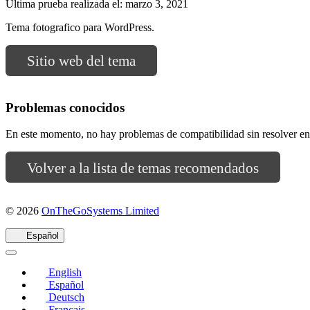
Última prueba realizada el: marzo 3, 2021
Tema fotografico para WordPress.
Sitio web del tema
Problemas conocidos
En este momento, no hay problemas de compatibilidad sin resolver 
Volver a la lista de temas recomendados
(se
© 2026
OnTheGoSystems Limited
abre
en
Español
una
nueva
English
ventana)
Español
Deutsch
Français