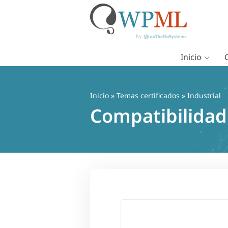
Inicio
Saltar
al
contenido
Inicio
»
Temas certificados
» Industrial
Compatibilidad