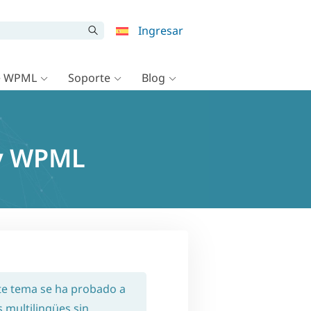
Ingresar
e WPML
Soporte
Blog
 y WPML
ste tema se ha probado a
s multilingües sin