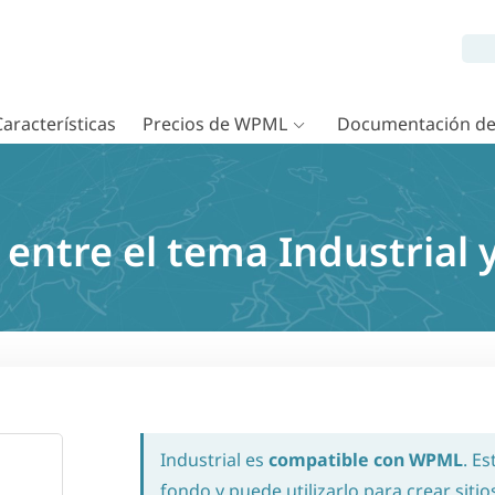
Características
Precios de WPML
Documentación d
 entre el tema Industrial
Industrial es
compatible con WPML
. E
fondo y puede utilizarlo para crear sitio