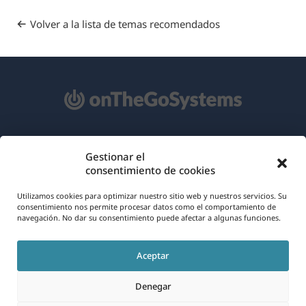
Volver a la lista de temas recomendados
Acerca de WPML
Gestionar el
consentimiento de cookies
RGPD y Política de Privacidad
(se
Únete a nuestro equipo
Utilizamos cookies para optimizar nuestro sitio web y nuestros servicios. Su
consentimiento nos permite procesar datos como el comportamiento de
abre
navegación. No dar su consentimiento puede afectar a algunas funciones.
(se
(se
(se
en
abre
abre
abre
una
Aceptar
en
en
en
Español
nueva
una
una
una
Denegar
ventana)
nueva
nueva
nueva