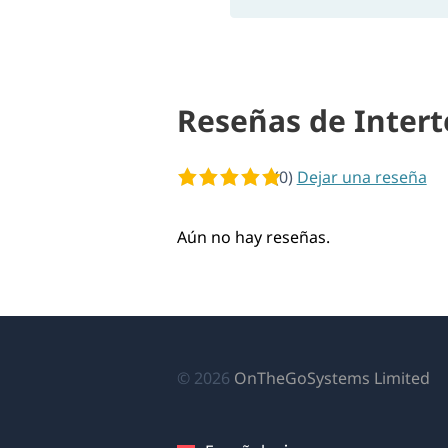
Reseñas de Intert
(0)
5 de 5 estrellas
Dejar una reseña
Aún no hay reseñas.
(s
© 2026
OnTheGoSystems Limited
ab
en