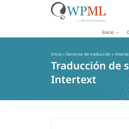
Inicio
Saltar
al
contenido
Inicio
»
Servicios de traducción
» Interte
Traducción de 
Intertext