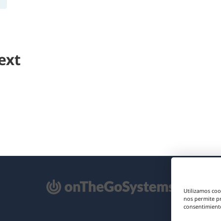
ext
e
Utilizamos coo
re
nos permite p
consentimiento