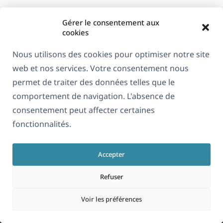
Gérer le consentement aux
cookies
Nous utilisons des cookies pour optimiser notre site
web et nos services. Votre consentement nous
À propos de WPML
permet de traiter des données telles que le
RGPD & Politique de confidentialité
comportement de navigation. L'absence de
consentement peut affecter certaines
(s'ouvre
Rejoignez notre équipe
fonctionnalités.
dans
(s'ouvre
(s'ouvre
(s'ouvre
une
dans
dans
dans
nouvelle
Accepter
une
une
une
Français
fenêtre)
nouvelle
nouvelle
nouvelle
Refuser
fenêtre)
fenêtre)
fenêtre)
(s'ouvre
© 2026
OnTheGoSystems Limited
Voir les préférences
dans
une