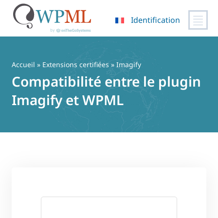
Identification
Passer
au
contenu
Accueil
»
Extensions certifiées
» Imagify
Compatibilité entre le plugin
Imagify et WPML