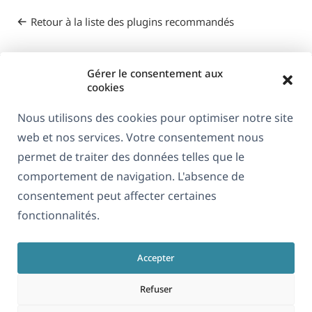
Retour à la liste des plugins recommandés
Gérer le consentement aux
cookies
Nous utilisons des cookies pour optimiser notre site
web et nos services. Votre consentement nous
À propos de WPML
permet de traiter des données telles que le
RGPD & Politique de confidentialité
comportement de navigation. L'absence de
consentement peut affecter certaines
(s'ouvre
Rejoignez notre équipe
fonctionnalités.
dans
(s'ouvre
(s'ouvre
(s'ouvre
une
dans
dans
dans
nouvelle
Accepter
une
une
une
Français
fenêtre)
nouvelle
nouvelle
nouvelle
Refuser
fenêtre)
fenêtre)
fenêtre)