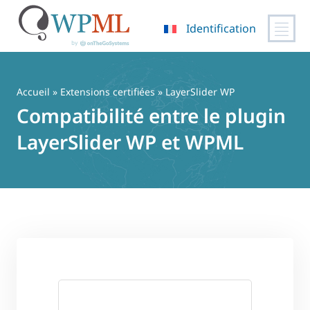
Identification
Passer
au
contenu
Accueil
»
Extensions certifiées
» LayerSlider WP
Compatibilité entre le plugin
LayerSlider WP et WPML