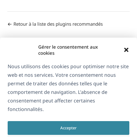
Retour à la liste des plugins recommandés
Gérer le consentement aux
cookies
Nous utilisons des cookies pour optimiser notre site
web et nos services. Votre consentement nous
À propos de WPML
permet de traiter des données telles que le
RGPD & Politique de confidentialité
comportement de navigation. L'absence de
consentement peut affecter certaines
(s'ouvre
Rejoignez notre équipe
fonctionnalités.
dans
(s'ouvre
(s'ouvre
(s'ouvre
une
dans
dans
dans
nouvelle
Accepter
une
une
une
Français
fenêtre)
nouvelle
nouvelle
nouvelle