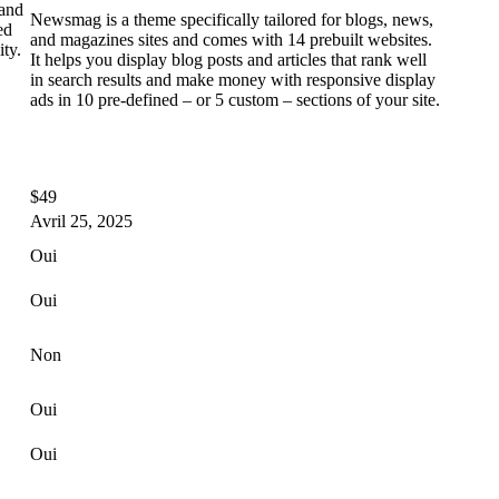
 and
Newsmag is a theme specifically tailored for blogs, news,
ed
and magazines sites and comes with 14 prebuilt websites.
ity.
It helps you display blog posts and articles that rank well
in search results and make money with responsive display
ads in 10 pre-defined – or 5 custom – sections of your site.
$49
Avril 25, 2025
Oui
Oui
Non
Oui
Oui