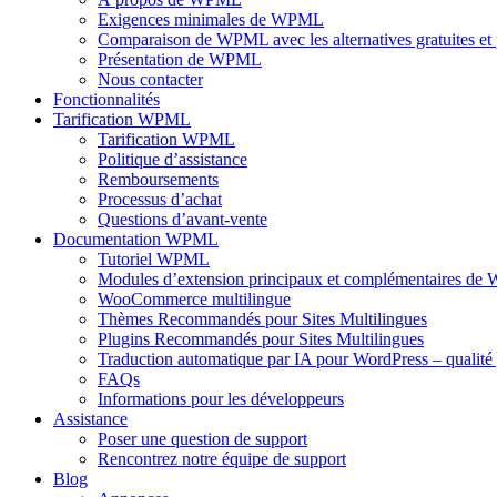
Exigences minimales de WPML
Comparaison de WPML avec les alternatives gratuites et
Présentation de WPML
Nous contacter
Fonctionnalités
Tarification WPML
Tarification WPML
Politique d’assistance
Remboursements
Processus d’achat
Questions d’avant-vente
Documentation WPML
Tutoriel WPML
Modules d’extension principaux et complémentaires d
WooCommerce multilingue
Thèmes Recommandés pour Sites Multilingues
Plugins Recommandés pour Sites Multilingues
Traduction automatique par IA pour WordPress – qualité 
FAQs
Informations pour les développeurs
Assistance
Poser une question de support
Rencontrez notre équipe de support
Blog