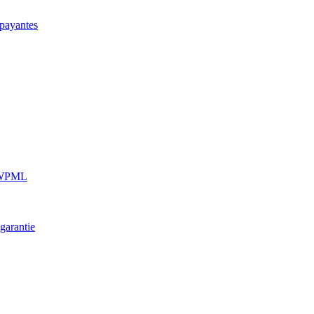
 payantes
e WPML
garantie