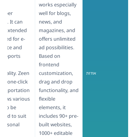
and
works especially
paper
well for blogs,
tes. It can
news, and
be extended
magazines, and
 used for e-
offers unlimited
erce and
ad possibilities.
supports
Based on
ate
frontend
ionality. Zeen
customization,
אודות
has one-click
drag and drop
 importation
functionality, and
llows various
flexible
s to be
elements, it
ned to suit
includes 90+ pre-
personal
built websites,
s.
1000+ editable