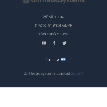
אודות WPML
GDPR ומדיניות פרטיות
(נפתח
הצטרף לצוות שלנו
בחלון
(נפתח
(נפתח
(נפתח
חדש)
בחלון
בחלון
בחלון
חדש)
חדש)
חדש)
עברית
(נפתח
OnTheGoSystems Limited
© 2026
בחלון
חדש)