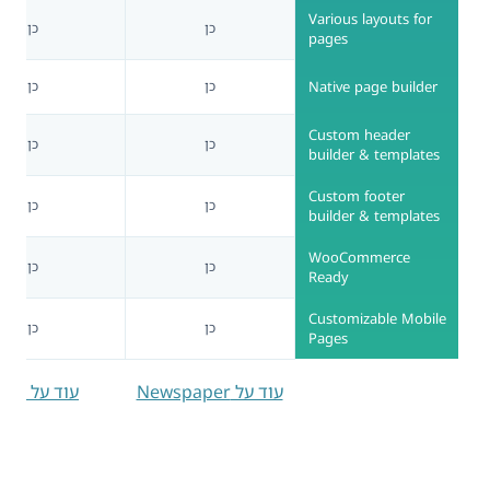
Various layouts for
כן
כן
pages
Native page builder
כן
כן
Custom header
כן
כן
builder & templates
Custom footer
כן
כן
builder & templates
WooCommerce
כן
כן
Ready
Customizable Mobile
כן
כן
Pages
עוד על Newspaper
עוד על Zeen